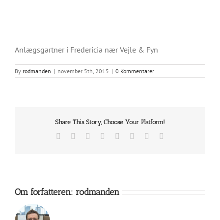
Anlægsgartner i Fredericia nær Vejle & Fyn
By
rodmanden
|
november 5th, 2015
|
0 Kommentarer
Share This Story, Choose Your Platform!
Facebook
X
Reddit
LinkedIn
Tumblr
Pinterest
Vk
E-
mail
Om forfatteren:
rodmanden