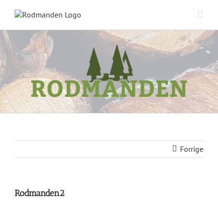
Skip
to
content
Forrige
Rodmanden2