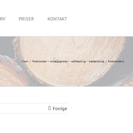
RV
PRISER
KONTAKT
Hjem
Rodmanden – anlægsgartner – rodfræsning – træfældning
Rodmanden1
Forrige