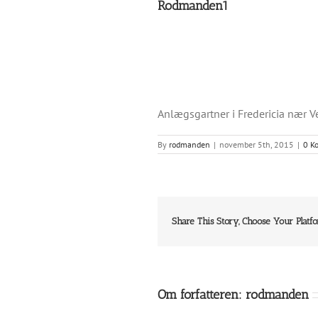
Rodmanden1
Anlægsgartner i Fredericia nær V
By
rodmanden
|
november 5th, 2015
|
0 K
Share This Story, Choose Your Platf
Om forfatteren:
rodmanden