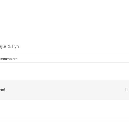
ejle & Fyn
ommentarer
orm!