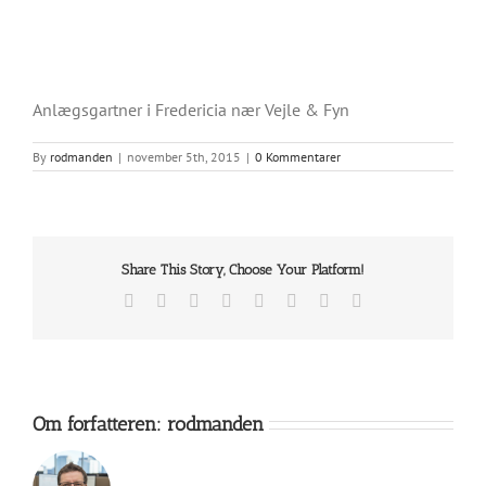
Anlægsgartner i Fredericia nær Vejle & Fyn
By
rodmanden
|
november 5th, 2015
|
0 Kommentarer
Share This Story, Choose Your Platform!
Facebook
X
Reddit
LinkedIn
Tumblr
Pinterest
Vk
E-
mail
Om forfatteren:
rodmanden